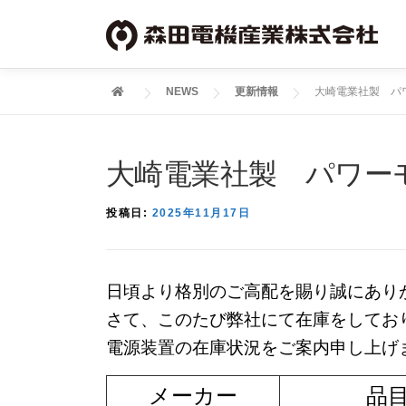
コ
ン
テ
ン
NEWS
更新情報
大崎電業社製 パ
ツ
へ
ス
大崎電業社製 パワー
キ
ッ
投稿日:
2025年11月17日
プ
日頃より格別のご高配を賜り誠にあり
さて、このたび弊社にて在庫をしており
電源装置の在庫状況をご案内申し上げ
メーカー
品