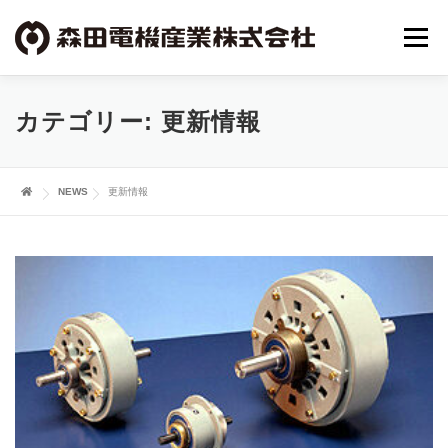
コ
ン
メニュ
テ
ン
ツ
事業概要
会社概要
NEWS
カテゴリー:
更新情報
へ
ス
キ
お問い合わせ
ッ
NEWS
更新情報
プ