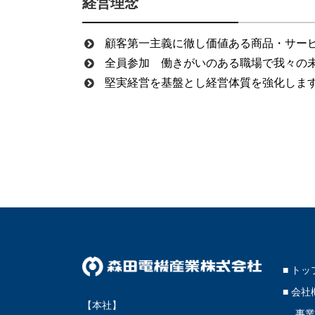
経営理念
顧客第一主義に徹し価値ある商品・サー
全員参加 働きがいのある職場で我々の
堅実経営を基盤とし経営体質を強化しま
■ ト
■ 会社
【本社】
事