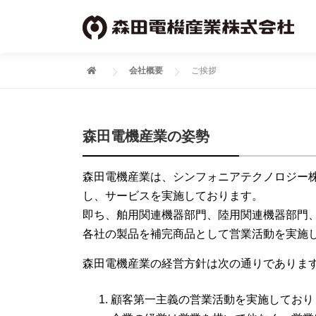
コ
ン
テ
ン
会社概要
ご挨拶
ツ
へ
ス
森田電機産業の姿勢
キ
ッ
森田電機産業は、シンフォニアテクノロジー
プ
し、サービスを実施しております。
即ち、舶用関連機器部門、陸用関連機器部門
各社の製品を補完商品として営業活動を実施
森田電機産業の経営方針は次の通りでありま
顧客第一主義の営業活動を実施しており