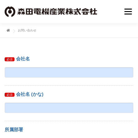
コ
ン
メニュ
テ
ン
お問い合わせ
ツ
事業概要
会社概要
NEWS
へ
ス
キ
お問い合わせ
会社名
ッ
必須
プ
会社名 (かな)
必須
所属部署